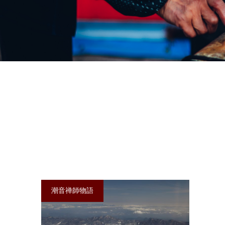
潮音禅師物語