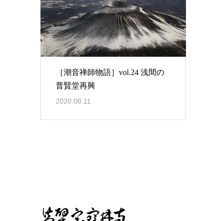
［潮音禅師物語］vol.24 浅間の
普賢堂再興
2020.08.11