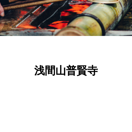
浅間山普賢寺