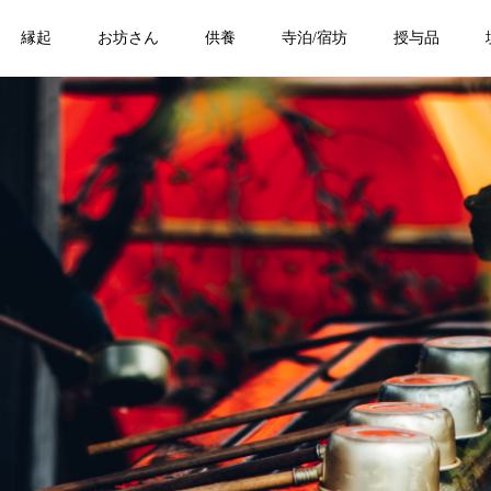
縁起
お坊さん
供養
寺泊/宿坊
授与品