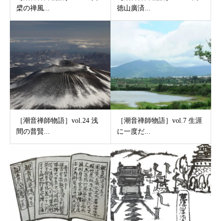
檗の禅風...
徳山廣済...
［潮音禅師物語］vol.24 浅
［潮音禅師物語］vol.7 生涯
間の普賢...
に一度だ...