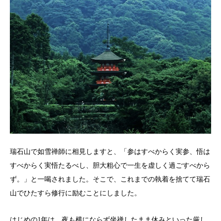
瑞石山で如雪禅師に相見しますと、「参はすべからく実参、悟は
すべからく実悟たるべし、胆大粗心で一生を虚しく過ごすべから
ず。」と一喝されました。そこで、これまでの執着を捨てて瑞石
山でひたすら修行に励むことにしました。
はじめの1年は、夜も横にならず坐禅したまま休みといった厳し