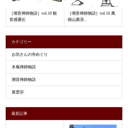
［潮音禅師物語］vol.10 観
［潮音禅師物語］vol.16 萬
音感通伝
徳山廣済...
カテゴリー
お坊さんの寺めぐり
木庵禅師物語
潮音禅師物語
黄檗宗
最新記事