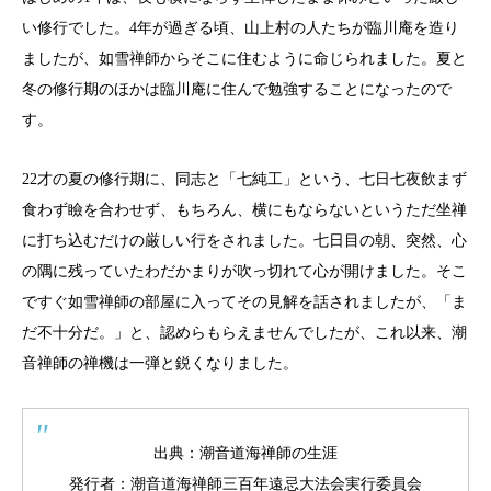
い修行でした。4年が過ぎる頃、山上村の人たちが臨川庵を造り
ましたが、如雪禅師からそこに住むように命じられました。夏と
冬の修行期のほかは臨川庵に住んで勉強することになったので
す。
22才の夏の修行期に、同志と「七純工」という、七日七夜飲まず
食わず瞼を合わせず、もちろん、横にもならないというただ坐禅
に打ち込むだけの厳しい行をされました。七日目の朝、突然、心
の隅に残っていたわだかまりが吹っ切れて心が開けました。そこ
ですぐ如雪禅師の部屋に入ってその見解を話されましたが、「ま
だ不十分だ。」と、認めらもらえませんでしたが、これ以来、潮
音禅師の禅機は一弾と鋭くなりました。
出典：潮音道海禅師の生涯
発行者：潮音道海禅師三百年遠忌大法会実行委員会