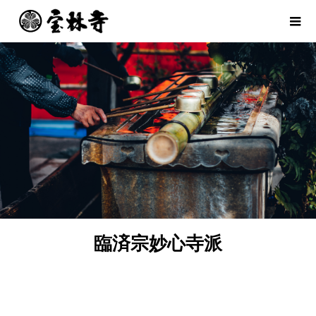
臨済宗妙心寺派