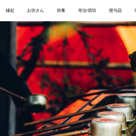
縁起
お坊さん
供養
寺泊/宿坊
授与品