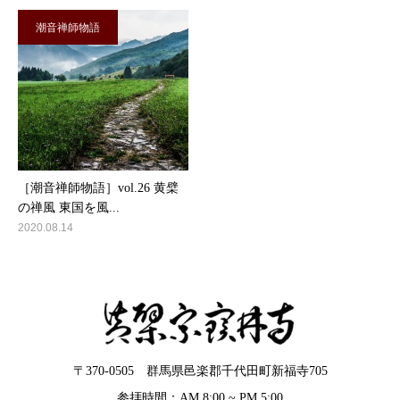
潮音禅師物語
［潮音禅師物語］vol.26 黄檗
の禅風 東国を風...
2020.08.14
〒370-0505 群馬県邑楽郡千代田町新福寺705
参拝時間：AM 8:00 ~ PM 5:00