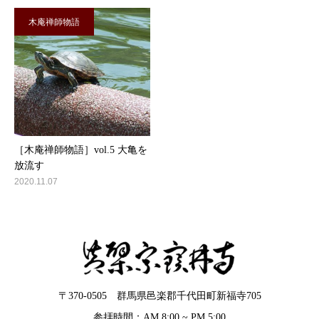
木庵禅師物語
［木庵禅師物語］vol.5 大亀を
放流す
2020.11.07
〒370-0505 群馬県邑楽郡千代田町新福寺705
参拝時間：AM 8:00 ~ PM 5:00