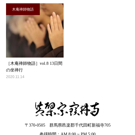
木庵禅師物語
［木庵禅師物語］vol.8 13日間
の坐禅行
2020.11.14
〒370-0505 群馬県邑楽郡千代田町新福寺705
参拝時間：AM 8:00 ~ PM 5:00