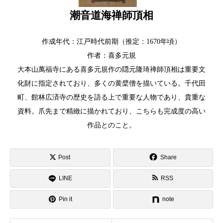
潮音道海禅師頂相
作成年代：江戸時代前期（推定：1670年頃）
作者：喜多元規
大本山萬福寺にある喜多元規作の隠元隆琦禅師頂相は重要文
化財に指定されており、多くの黄檗僧を描いている。千代田
町、館林広済寺の歴史を語る上で重要な人物であり、貴重な
資料。爪先まで精緻に描かれており、こちらも完成度の高い
作品とのこと。
Post
Share
LINE
RSS
Pin it
note