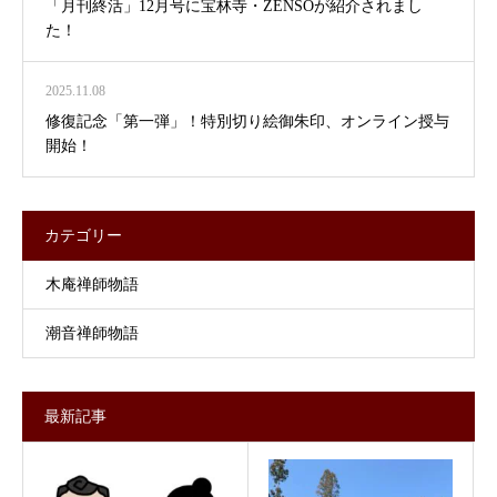
「月刊終活」12月号に宝林寺・ZENSOが紹介されまし
た！
2025.11.08
修復記念「第一弾」！特別切り絵御朱印、オンライン授与
開始！
カテゴリー
木庵禅師物語
潮音禅師物語
最新記事